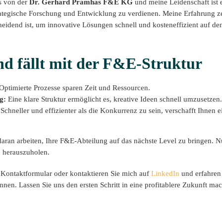
s von der
Dr. Gerhard Pramhas F&E KG
und meine Leidenschaft ist 
ategische Forschung und Entwicklung zu verdienen. Meine Erfahrung zei
eidend ist, um innovative Lösungen schnell und kosteneffizient auf de
und fällt mit der F&E-Struktur
Optimierte Prozesse sparen Zeit und Ressourcen.
g:
Eine klare Struktur ermöglicht es, kreative Ideen schnell umzusetzen.
Schneller und effizienter als die Konkurrenz zu sein, verschafft Ihnen 
aran arbeiten, Ihre F&E-Abteilung auf das nächste Level zu bringen. N
n herauszuholen.
 Kontaktformular oder kontaktieren Sie mich auf
LinkedIn
und erfahren
nen. Lassen Sie uns den ersten Schritt in eine profitablere Zukunft ma