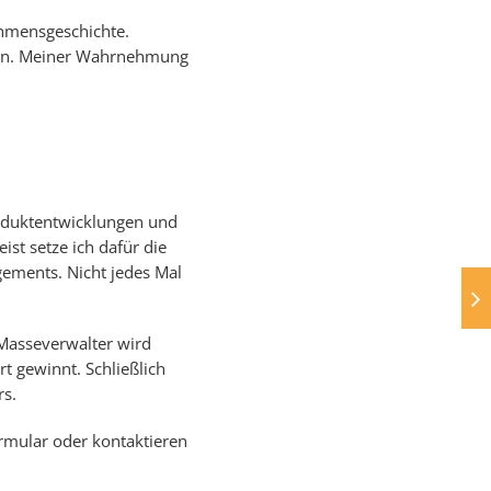
ehmensgeschichte.
 ein. Meiner Wahrnehmung
Produktentwicklungen und
t setze ich dafür die
ements. Nicht jedes Mal
Masseverwalter wird
t gewinnt. Schließlich
rs.
rmular oder kontaktieren